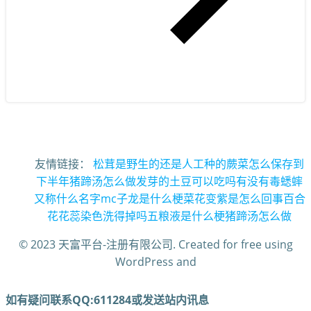
友情链接：
松茸是野生的还是人工种的
蕨菜怎么保存到
下半年
猪蹄汤怎么做
发芽的土豆可以吃吗有没有毒
蟋蟀
又称什么名字
mc子龙是什么梗
菜花变紫是怎么回事
百合
花花蕊染色洗得掉吗
五粮液是什么梗
猪蹄汤怎么做
© 2023 天富平台-注册有限公司. Created for free using
WordPress and
如有疑问联系QQ:611284或发送站内讯息